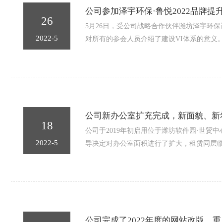
公司参加泽宇环保·鲁悦2022品牌提
26
5月26日，受公司战略合作伙伴潍坊泽宇环保
2022-5
对所有的参会人员介绍了建设VI体系的意义
公司新办公室扩充完成，新面貌、新
18
公司于2019年初启用位于潍坊软件园·世
2022-5
导决定对办公室面积进行了扩大，租赁同层
公司完成了2022年度的网站改版，