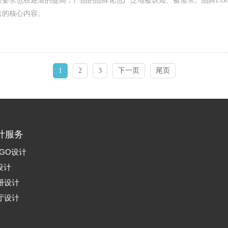
要求也在逐渐的提高，产品的品牌化也广泛地被认知、被需求。品牌LO
含的核心内容。
1
2
3
下一页
尾页
计服务
GO设计
设计
册设计
厅设计